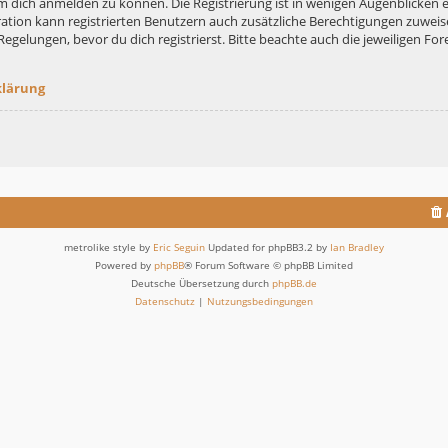
m dich anmelden zu können. Die Registrierung ist in wenigen Augenblicken er
ation kann registrierten Benutzern auch zusätzliche Berechtigungen zuweis
lungen, bevor du dich registrierst. Bitte beachte auch die jeweiligen For
klärung
metrolike style by
Eric Seguin
Updated for phpBB3.2 by
Ian Bradley
Powered by
phpBB
® Forum Software © phpBB Limited
Deutsche Übersetzung durch
phpBB.de
Datenschutz
|
Nutzungsbedingungen