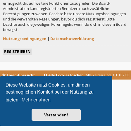
ermöglicht dir, auf weitere Funktionen zuzugreifen. Die Board-
Administration kann registrierten Benutzern auch zusätzliche
Berechtigungen zuweisen. Beachte bitte unsere Nutzungsbedingungen
und die verwandten Regelungen, bevor du dich registrierst. Bitte
beachte auch die jeweiligen Forenregeln, wenn du dich in diesem Board
bewegst.
Nutzungsbedingungen
|
Datenschutzerklärung
REGISTRIEREN
Foren-Übersicht
Alle Cookies löschen
Alle Zeiten sind
UTC+02:00
Diese Website nutzt Cookies, um dir den
metrolike style by
Eric Seguin
Updated for phpBB3.2 by
Ian Bradley
Powered by
phpBB
® Forum Software © phpBB Limited
bestmöglichen Komfort bei der Nutzung zu
Deutsche Übersetzung durch
phpBB.de
bieten.
Mehr erfahren
Datenschutz
|
Nutzungsbedingungen
Verstanden!