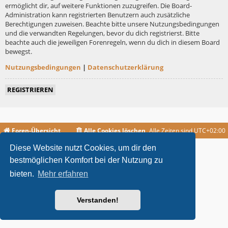
ermöglicht dir, auf weitere Funktionen zuzugreifen. Die Board-
Administration kann registrierten Benutzern auch zusätzliche
Berechtigungen zuweisen. Beachte bitte unsere Nutzungsbedingungen
und die verwandten Regelungen, bevor du dich registrierst. Bitte
beachte auch die jeweiligen Forenregeln, wenn du dich in diesem Board
bewegst.
Nutzungsbedingungen
|
Datenschutzerklärung
REGISTRIEREN
Foren-Übersicht
Alle Cookies löschen
Alle Zeiten sind
UTC+02:00
Diese Website nutzt Cookies, um dir den
metrolike style by
Eric Seguin
Updated for phpBB3.2 by
Ian Bradley
Powered by
phpBB
® Forum Software © phpBB Limited
bestmöglichen Komfort bei der Nutzung zu
Deutsche Übersetzung durch
phpBB.de
bieten.
Mehr erfahren
Datenschutz
|
Nutzungsbedingungen
Verstanden!