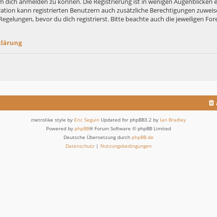
m dich anmelden zu können. Die Registrierung ist in wenigen Augenblicken er
ation kann registrierten Benutzern auch zusätzliche Berechtigungen zuweis
lungen, bevor du dich registrierst. Bitte beachte auch die jeweiligen For
klärung
metrolike style by
Eric Seguin
Updated for phpBB3.2 by
Ian Bradley
Powered by
phpBB
® Forum Software © phpBB Limited
Deutsche Übersetzung durch
phpBB.de
Datenschutz
|
Nutzungsbedingungen