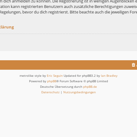
m dich anmelden zu können. Die Registrierung ist in wenigen Augenblicken er
ation kann registrierten Benutzern auch zusätzliche Berechtigungen zuweis
lungen, bevor du dich registrierst. Bitte beachte auch die jeweiligen For
klärung
metrolike style by
Eric Seguin
Updated for phpBB3.2 by
Ian Bradley
Powered by
phpBB
® Forum Software © phpBB Limited
Deutsche Übersetzung durch
phpBB.de
Datenschutz
|
Nutzungsbedingungen