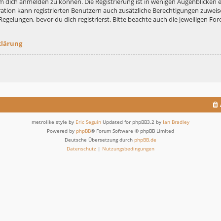
m dich anmelden zu können. Die Registrierung ist in wenigen Augenblicken er
ation kann registrierten Benutzern auch zusätzliche Berechtigungen zuweis
lungen, bevor du dich registrierst. Bitte beachte auch die jeweiligen For
klärung
metrolike style by
Eric Seguin
Updated for phpBB3.2 by
Ian Bradley
Powered by
phpBB
® Forum Software © phpBB Limited
Deutsche Übersetzung durch
phpBB.de
Datenschutz
|
Nutzungsbedingungen