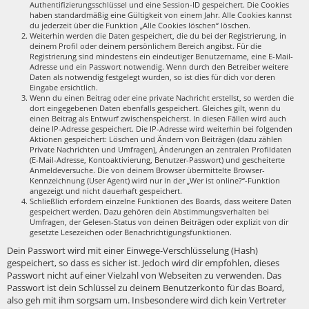
Authentifizierungsschlüssel und eine Session-ID gespeichert. Die Cookies
haben standardmäßig eine Gültigkeit von einem Jahr. Alle Cookies kannst
du jederzeit über die Funktion „Alle Cookies löschen“ löschen.
Weiterhin werden die Daten gespeichert, die du bei der Registrierung, in
deinem Profil oder deinem persönlichem Bereich angibst. Für die
Registrierung sind mindestens ein eindeutiger Benutzername, eine E-Mail-
Adresse und ein Passwort notwendig. Wenn durch den Betreiber weitere
Daten als notwendig festgelegt wurden, so ist dies für dich vor deren
Eingabe ersichtlich.
Wenn du einen Beitrag oder eine private Nachricht erstellst, so werden die
dort eingegebenen Daten ebenfalls gespeichert. Gleiches gilt, wenn du
einen Beitrag als Entwurf zwischenspeicherst. In diesen Fällen wird auch
deine IP-Adresse gespeichert. Die IP-Adresse wird weiterhin bei folgenden
Aktionen gespeichert: Löschen und Ändern von Beiträgen (dazu zählen
Private Nachrichten und Umfragen), Änderungen an zentralen Profildaten
(E-Mail-Adresse, Kontoaktivierung, Benutzer-Passwort) und gescheiterte
Anmeldeversuche. Die von deinem Browser übermittelte Browser-
Kennzeichnung (User Agent) wird nur in der „Wer ist online?“-Funktion
angezeigt und nicht dauerhaft gespeichert.
Schließlich erfordern einzelne Funktionen des Boards, dass weitere Daten
gespeichert werden. Dazu gehören dein Abstimmungsverhalten bei
Umfragen, der Gelesen-Status von deinen Beiträgen oder explizit von dir
gesetzte Lesezeichen oder Benachrichtigungsfunktionen.
Dein Passwort wird mit einer Einwege-Verschlüsselung (Hash)
gespeichert, so dass es sicher ist. Jedoch wird dir empfohlen, dieses
Passwort nicht auf einer Vielzahl von Webseiten zu verwenden. Das
Passwort ist dein Schlüssel zu deinem Benutzerkonto für das Board,
also geh mit ihm sorgsam um. Insbesondere wird dich kein Vertreter