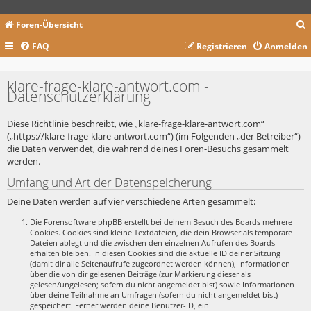
Foren-Übersicht
FAQ
Registrieren
Anmelden
c
klare-frage-klare-antwort.com -
Datenschutzerklärung
Diese Richtlinie beschreibt, wie „klare-frage-klare-antwort.com“
(„https://klare-frage-klare-antwort.com“) (im Folgenden „der Betreiber“)
die Daten verwendet, die während deines Foren-Besuchs gesammelt
werden.
Umfang und Art der Datenspeicherung
Deine Daten werden auf vier verschiedene Arten gesammelt:
Die Forensoftware phpBB erstellt bei deinem Besuch des Boards mehrere
Cookies. Cookies sind kleine Textdateien, die dein Browser als temporäre
Dateien ablegt und die zwischen den einzelnen Aufrufen des Boards
erhalten bleiben. In diesen Cookies sind die aktuelle ID deiner Sitzung
(damit dir alle Seitenaufrufe zugeordnet werden können), Informationen
über die von dir gelesenen Beiträge (zur Markierung dieser als
gelesen/ungelesen; sofern du nicht angemeldet bist) sowie Informationen
über deine Teilnahme an Umfragen (sofern du nicht angemeldet bist)
gespeichert. Ferner werden deine Benutzer-ID, ein