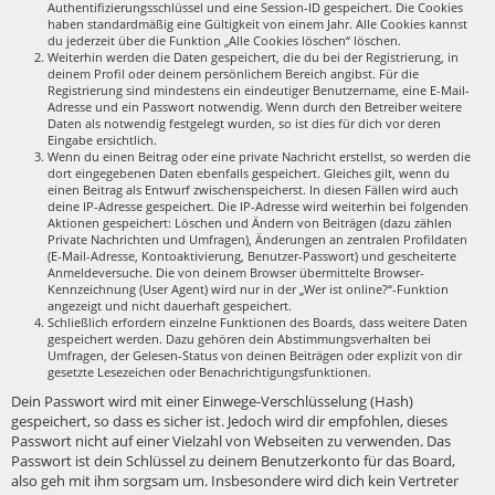
Authentifizierungsschlüssel und eine Session-ID gespeichert. Die Cookies
haben standardmäßig eine Gültigkeit von einem Jahr. Alle Cookies kannst
du jederzeit über die Funktion „Alle Cookies löschen“ löschen.
Weiterhin werden die Daten gespeichert, die du bei der Registrierung, in
deinem Profil oder deinem persönlichem Bereich angibst. Für die
Registrierung sind mindestens ein eindeutiger Benutzername, eine E-Mail-
Adresse und ein Passwort notwendig. Wenn durch den Betreiber weitere
Daten als notwendig festgelegt wurden, so ist dies für dich vor deren
Eingabe ersichtlich.
Wenn du einen Beitrag oder eine private Nachricht erstellst, so werden die
dort eingegebenen Daten ebenfalls gespeichert. Gleiches gilt, wenn du
einen Beitrag als Entwurf zwischenspeicherst. In diesen Fällen wird auch
deine IP-Adresse gespeichert. Die IP-Adresse wird weiterhin bei folgenden
Aktionen gespeichert: Löschen und Ändern von Beiträgen (dazu zählen
Private Nachrichten und Umfragen), Änderungen an zentralen Profildaten
(E-Mail-Adresse, Kontoaktivierung, Benutzer-Passwort) und gescheiterte
Anmeldeversuche. Die von deinem Browser übermittelte Browser-
Kennzeichnung (User Agent) wird nur in der „Wer ist online?“-Funktion
angezeigt und nicht dauerhaft gespeichert.
Schließlich erfordern einzelne Funktionen des Boards, dass weitere Daten
gespeichert werden. Dazu gehören dein Abstimmungsverhalten bei
Umfragen, der Gelesen-Status von deinen Beiträgen oder explizit von dir
gesetzte Lesezeichen oder Benachrichtigungsfunktionen.
Dein Passwort wird mit einer Einwege-Verschlüsselung (Hash)
gespeichert, so dass es sicher ist. Jedoch wird dir empfohlen, dieses
Passwort nicht auf einer Vielzahl von Webseiten zu verwenden. Das
Passwort ist dein Schlüssel zu deinem Benutzerkonto für das Board,
also geh mit ihm sorgsam um. Insbesondere wird dich kein Vertreter