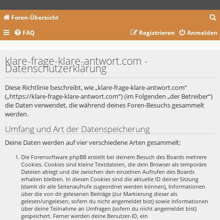
Foren-Übersicht
FAQ
Registrieren
Anmelden
c
klare-frage-klare-antwort.com -
Datenschutzerklärung
Diese Richtlinie beschreibt, wie „klare-frage-klare-antwort.com“
(„https://klare-frage-klare-antwort.com“) (im Folgenden „der Betreiber“)
die Daten verwendet, die während deines Foren-Besuchs gesammelt
werden.
Umfang und Art der Datenspeicherung
Deine Daten werden auf vier verschiedene Arten gesammelt:
Die Forensoftware phpBB erstellt bei deinem Besuch des Boards mehrere
Cookies. Cookies sind kleine Textdateien, die dein Browser als temporäre
Dateien ablegt und die zwischen den einzelnen Aufrufen des Boards
erhalten bleiben. In diesen Cookies sind die aktuelle ID deiner Sitzung
(damit dir alle Seitenaufrufe zugeordnet werden können), Informationen
über die von dir gelesenen Beiträge (zur Markierung dieser als
gelesen/ungelesen; sofern du nicht angemeldet bist) sowie Informationen
über deine Teilnahme an Umfragen (sofern du nicht angemeldet bist)
gespeichert. Ferner werden deine Benutzer-ID, ein