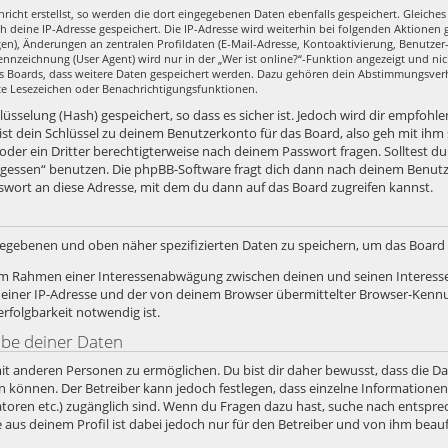
richt erstellst, so werden die dort eingegebenen Daten ebenfalls gespeichert. Gleiches 
ch deine IP-Adresse gespeichert. Die IP-Adresse wird weiterhin bei folgenden Aktione
en), Änderungen an zentralen Profildaten (E-Mail-Adresse, Kontoaktivierung, Benutze
nzeichnung (User Agent) wird nur in der „Wer ist online?“-Funktion angezeigt und nic
es Boards, dass weitere Daten gespeichert werden. Dazu gehören dein Abstimmungsver
zte Lesezeichen oder Benachrichtigungsfunktionen.
sselung (Hash) gespeichert, so dass es sicher ist. Jedoch wird dir empfohlen
st dein Schlüssel zu deinem Benutzerkonto für das Board, also geh mit ihm
 oder ein Dritter berechtigterweise nach deinem Passwort fragen. Solltest d
rgessen“ benutzen. Die phpBB-Software fragt dich dann nach deinem Benut
swort an diese Adresse, mit dem du dann auf das Board zugreifen kannst.
ngegebenen und oben näher spezifizierten Daten zu speichern, um das Boar
, im Rahmen einer Interessenabwägung zwischen deinen und seinen Interesse
iner IP-Adresse und der von deinem Browser übermittelter Browser-Kennun
folgbarkeit notwendig ist.
abe deiner Daten
it anderen Personen zu ermöglichen. Du bist dir daher bewusst, dass die Date
ein können. Der Betreiber kann jedoch festlegen, dass einzelne Informatione
stratoren etc.) zugänglich sind. Wenn du Fragen dazu hast, suche nach ents
e aus deinem Profil ist dabei jedoch nur für den Betreiber und von ihm bea