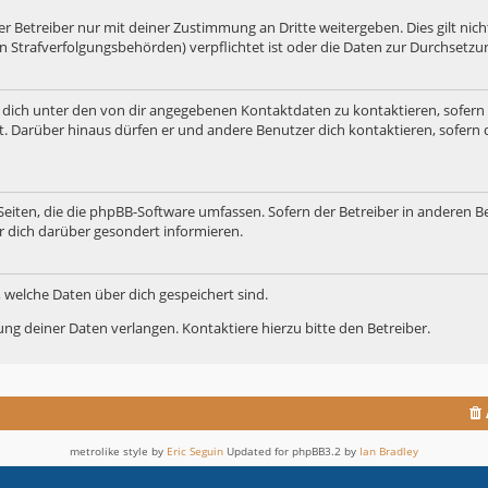
 Betreiber nur mit deiner Zustimmung an Dritte weitergeben. Dies gilt nicht
n Strafverfolgungsbehörden) verpflichtet ist oder die Daten zur Durchsetzung
 dich unter den von dir angegebenen Kontaktdaten zu kontaktieren, sofern 
t. Darüber hinaus dürfen er und andere Benutzer dich kontaktieren, sofern 
 Seiten, die die phpBB-Software umfassen. Sofern der Betreiber in anderen B
r dich darüber gesondert informieren.
t, welche Daten über dich gespeichert sind.
ng deiner Daten verlangen. Kontaktiere hierzu bitte den Betreiber.
metrolike style by
Eric Seguin
Updated for phpBB3.2 by
Ian Bradley
Powered by
phpBB
® Forum Software © phpBB Limited