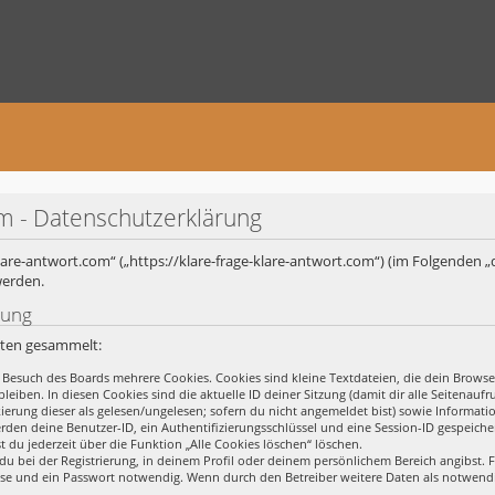
om - Datenschutzerklärung
-klare-antwort.com“ („https://klare-frage-klare-antwort.com“) (im Folgenden „
werden.
rung
rten gesammelt:
 Besuch des Boards mehrere Cookies. Cookies sind kleine Textdateien, die dein Browse
leiben. In diesen Cookies sind die aktuelle ID deiner Sitzung (damit dir alle Seitena
rkierung dieser als gelesen/ungelesen; sofern du nicht angemeldet bist) sowie Informa
erden deine Benutzer-ID, ein Authentifizierungsschlüssel und eine Session-ID gespeich
t du jederzeit über die Funktion „Alle Cookies löschen“ löschen.
du bei der Registrierung, in deinem Profil oder deinem persönlichem Bereich angibst. F
se und ein Passwort notwendig. Wenn durch den Betreiber weitere Daten als notwendig 