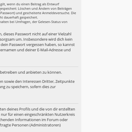
gilt, wenn du einen Beitrag als Entwurf
n gespeichert: Löschen und Ändern von Beiträgen
r-Passwort) und gescheiterte Anmeldeversuche. Die
ht dauerhaft gespeichert.
halten bei Umfragen, der Gelesen-Status von
, dieses Passwort nicht auf einer Vielzahl
 sorgsam um. Insbesondere wird dich kein
u dein Passwort vergessen haben, so kannst
zernamen und deiner E-Mail-Adresse und
d betreiben und anbieten zu können.
n sowie den Interessen Dritter, Zeitpunkte
g zu speichern, sofern dies zur
n deines Profils und die von dir erstellten
n nur für einen eingeschränkten Nutzerkreis
prechenden Informationen im Forum oder
uftragte Personen (Administratoren)