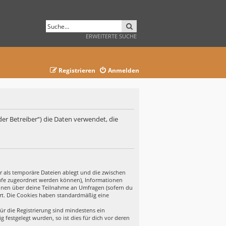
SUCHE
ERWEITERTE SUCHE
Registrieren
Anmelden
der Betreiber“) die Daten verwendet, die
r als temporäre Dateien ablegt und die zwischen
ufrufe zugeordnet werden können), Informationen
tionen über deine Teilnahme an Umfragen (sofern du
ert. Die Cookies haben standardmäßig eine
ür die Registrierung sind mindestens ein
festgelegt wurden, so ist dies für dich vor deren