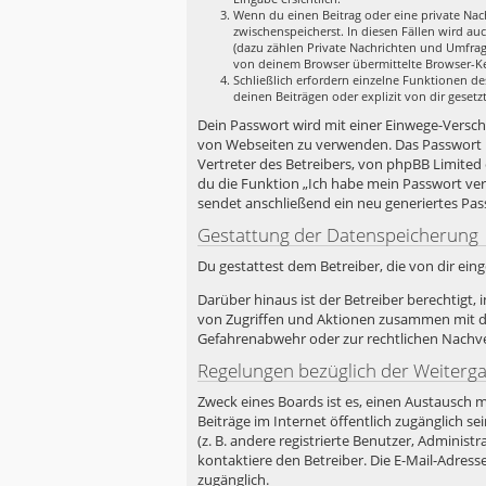
Wenn du einen Beitrag oder eine private Nach
zwischenspeicherst. In diesen Fällen wird au
(dazu zählen Private Nachrichten und Umfrag
von deinem Browser übermittelte Browser-Ken
Schließlich erfordern einzelne Funktionen d
deinen Beiträgen oder explizit von dir geset
Dein Passwort wird mit einer Einwege-Verschlü
von Webseiten zu verwenden. Das Passwort i
Vertreter des Betreibers, von phpBB Limited
du die Funktion „Ich habe mein Passwort ve
sendet anschließend ein neu generiertes Pas
Gestattung der Datenspeicherung
Du gestattest dem Betreiber, die von dir ei
Darüber hinaus ist der Betreiber berechtigt
von Zugriffen und Aktionen zusammen mit de
Gefahrenabwehr oder zur rechtlichen Nachver
Regelungen bezüglich der Weiterg
Zweck eines Boards ist es, einen Austausch m
Beiträge im Internet öffentlich zugänglich s
(z. B. andere registrierte Benutzer, Admini
kontaktiere den Betreiber. Die E-Mail-Adress
zugänglich.