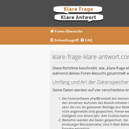
Foren-Übersicht
Schnellzugriff
FAQ
klare-frage-klare-antwort.c
Diese Richtlinie beschreibt, wie „klare-frage
während deines Foren-Besuchs gesammelt 
Umfang und Art der Datenspeiche
Deine Daten werden auf vier verschiedene A
Die Forensoftware phpBB erstellt bei deinem
den einzelnen Aufrufen des Boards erhalten b
über die von dir gelesenen Beiträge (zur Ma
nicht angemeldet bist) gespeichert. Ferner w
Gültigkeit von einem Jahr. Alle Cookies kanns
Weiterhin werden die Daten gespeichert, die 
eindeutiger Benutzername, eine E-Mail-Adres
Eingabe ersichtlich.