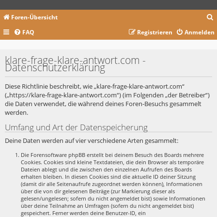
Foren-Übersicht
FAQ
Registrieren
Anmelden
c
klare-frage-klare-antwort.com -
Datenschutzerklärung
Diese Richtlinie beschreibt, wie „klare-frage-klare-antwort.com“
(„https://klare-frage-klare-antwort.com“) (im Folgenden „der Betreiber“)
die Daten verwendet, die während deines Foren-Besuchs gesammelt
werden.
Umfang und Art der Datenspeicherung
Deine Daten werden auf vier verschiedene Arten gesammelt:
Die Forensoftware phpBB erstellt bei deinem Besuch des Boards mehrere
Cookies. Cookies sind kleine Textdateien, die dein Browser als temporäre
Dateien ablegt und die zwischen den einzelnen Aufrufen des Boards
erhalten bleiben. In diesen Cookies sind die aktuelle ID deiner Sitzung
(damit dir alle Seitenaufrufe zugeordnet werden können), Informationen
über die von dir gelesenen Beiträge (zur Markierung dieser als
gelesen/ungelesen; sofern du nicht angemeldet bist) sowie Informationen
über deine Teilnahme an Umfragen (sofern du nicht angemeldet bist)
gespeichert. Ferner werden deine Benutzer-ID, ein