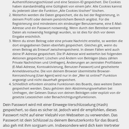
Authentifizierungsschlüssel und eine Session-ID gespeichert. Die Cookies
haben standardmäßig eine Gültigkeit von einem Jahr. Alle Cookies kannst
du jederzeit über die Funktion „Alle Cookies löschen“ löschen.
Weiterhin werden die Daten gespeichert, die du bei der Registrierung, in
deinem Profil oder deinem persönlichem Bereich angibst. Für die
Registrierung sind mindestens ein eindeutiger Benutzername, eine E-Mail-
Adresse und ein Passwort notwendig. Wenn durch den Betreiber weitere
Daten als notwendig festgelegt wurden, so ist dies für dich vor deren
Eingabe ersichtlich.
Wenn du einen Beitrag oder eine private Nachricht erstellst, so werden die
dort eingegebenen Daten ebenfalls gespeichert. Gleiches gilt, wenn du
einen Beitrag als Entwurf zwischenspeicherst. In diesen Fällen wird auch
deine IP-Adresse gespeichert. Die IP-Adresse wird weiterhin bei folgenden
Aktionen gespeichert: Löschen und Ändern von Beiträgen (dazu zählen
Private Nachrichten und Umfragen), Änderungen an zentralen Profildaten
(E-Mail-Adresse, Kontoaktivierung, Benutzer-Passwort) und gescheiterte
Anmeldeversuche. Die von deinem Browser übermittelte Browser-
Kennzeichnung (User Agent) wird nur in der „Wer ist online?“-Funktion
angezeigt und nicht dauerhaft gespeichert.
Schließlich erfordern einzelne Funktionen des Boards, dass weitere Daten
gespeichert werden. Dazu gehören dein Abstimmungsverhalten bei
Umfragen, der Gelesen-Status von deinen Beiträgen oder explizit von dir
gesetzte Lesezeichen oder Benachrichtigungsfunktionen.
Dein Passwort wird mit einer Einwege-Verschlüsselung (Hash)
gespeichert, so dass es sicher ist. Jedoch wird dir empfohlen, dieses
Passwort nicht auf einer Vielzahl von Webseiten zu verwenden. Das
Passwort ist dein Schlüssel zu deinem Benutzerkonto für das Board,
also geh mit ihm sorgsam um. Insbesondere wird dich kein Vertreter