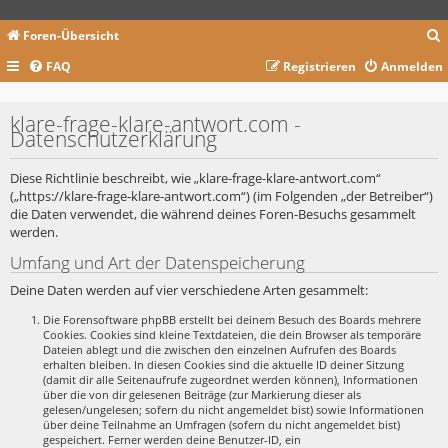
Foren-Übersicht
FAQ
Registrieren
Anmelden
c
klare-frage-klare-antwort.com -
Datenschutzerklärung
Diese Richtlinie beschreibt, wie „klare-frage-klare-antwort.com“
(„https://klare-frage-klare-antwort.com“) (im Folgenden „der Betreiber“)
die Daten verwendet, die während deines Foren-Besuchs gesammelt
werden.
Umfang und Art der Datenspeicherung
Deine Daten werden auf vier verschiedene Arten gesammelt:
Die Forensoftware phpBB erstellt bei deinem Besuch des Boards mehrere
Cookies. Cookies sind kleine Textdateien, die dein Browser als temporäre
Dateien ablegt und die zwischen den einzelnen Aufrufen des Boards
erhalten bleiben. In diesen Cookies sind die aktuelle ID deiner Sitzung
(damit dir alle Seitenaufrufe zugeordnet werden können), Informationen
über die von dir gelesenen Beiträge (zur Markierung dieser als
gelesen/ungelesen; sofern du nicht angemeldet bist) sowie Informationen
über deine Teilnahme an Umfragen (sofern du nicht angemeldet bist)
gespeichert. Ferner werden deine Benutzer-ID, ein