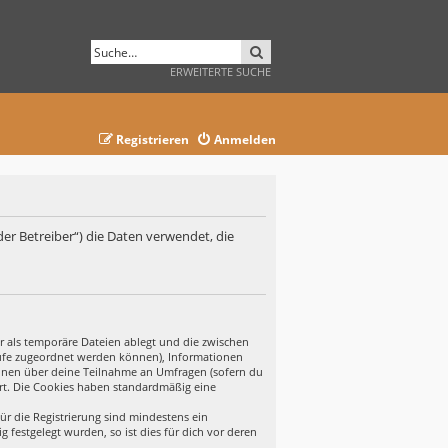
SUCHE
ERWEITERTE SUCHE
Registrieren
Anmelden
der Betreiber“) die Daten verwendet, die
r als temporäre Dateien ablegt und die zwischen
ufrufe zugeordnet werden können), Informationen
tionen über deine Teilnahme an Umfragen (sofern du
ert. Die Cookies haben standardmäßig eine
ür die Registrierung sind mindestens ein
festgelegt wurden, so ist dies für dich vor deren