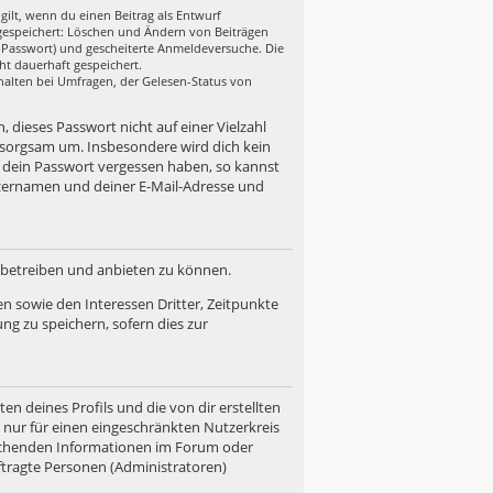
gilt, wenn du einen Beitrag als Entwurf
n gespeichert: Löschen und Ändern von Beiträgen
r-Passwort) und gescheiterte Anmeldeversuche. Die
ht dauerhaft gespeichert.
halten bei Umfragen, der Gelesen-Status von
, dieses Passwort nicht auf einer Vielzahl
 sorgsam um. Insbesondere wird dich kein
u dein Passwort vergessen haben, so kannst
zernamen und deiner E-Mail-Adresse und
d betreiben und anbieten zu können.
n sowie den Interessen Dritter, Zeitpunkte
g zu speichern, sofern dies zur
n deines Profils und die von dir erstellten
n nur für einen eingeschränkten Nutzerkreis
prechenden Informationen im Forum oder
uftragte Personen (Administratoren)