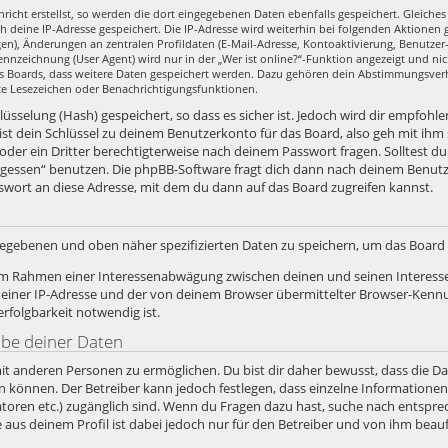
richt erstellst, so werden die dort eingegebenen Daten ebenfalls gespeichert. Gleiches 
ch deine IP-Adresse gespeichert. Die IP-Adresse wird weiterhin bei folgenden Aktione
en), Änderungen an zentralen Profildaten (E-Mail-Adresse, Kontoaktivierung, Benutze
nzeichnung (User Agent) wird nur in der „Wer ist online?“-Funktion angezeigt und nic
es Boards, dass weitere Daten gespeichert werden. Dazu gehören dein Abstimmungsver
zte Lesezeichen oder Benachrichtigungsfunktionen.
sselung (Hash) gespeichert, so dass es sicher ist. Jedoch wird dir empfohlen
st dein Schlüssel zu deinem Benutzerkonto für das Board, also geh mit ihm
 oder ein Dritter berechtigterweise nach deinem Passwort fragen. Solltest d
rgessen“ benutzen. Die phpBB-Software fragt dich dann nach deinem Benut
swort an diese Adresse, mit dem du dann auf das Board zugreifen kannst.
ngegebenen und oben näher spezifizierten Daten zu speichern, um das Boar
, im Rahmen einer Interessenabwägung zwischen deinen und seinen Interesse
iner IP-Adresse und der von deinem Browser übermittelter Browser-Kennun
folgbarkeit notwendig ist.
abe deiner Daten
it anderen Personen zu ermöglichen. Du bist dir daher bewusst, dass die Date
ein können. Der Betreiber kann jedoch festlegen, dass einzelne Informatione
stratoren etc.) zugänglich sind. Wenn du Fragen dazu hast, suche nach ents
e aus deinem Profil ist dabei jedoch nur für den Betreiber und von ihm bea