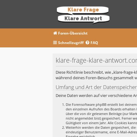
Foren-Übersicht
Schnellzugriff
FAQ
klare-frage-klare-antwort.c
Diese Richtlinie beschreibt, wie „klare-frage
während deines Foren-Besuchs gesammelt 
Umfang und Art der Datenspeiche
Deine Daten werden auf vier verschiedene A
Die Forensoftware phpBB erstellt bei deinem
den einzelnen Aufrufen des Boards erhalten b
über die von dir gelesenen Beiträge (zur Ma
nicht angemeldet bist) gespeichert. Ferner w
Gültigkeit von einem Jahr. Alle Cookies kanns
Weiterhin werden die Daten gespeichert, die 
eindeutiger Benutzername, eine E-Mail-Adres
Eingabe ersichtlich.