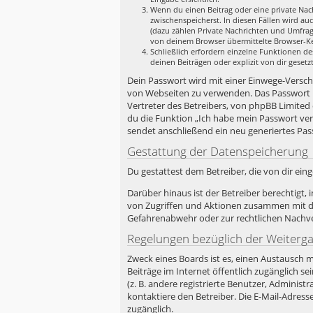
Wenn du einen Beitrag oder eine private Nach
zwischenspeicherst. In diesen Fällen wird au
(dazu zählen Private Nachrichten und Umfrag
von deinem Browser übermittelte Browser-Ken
Schließlich erfordern einzelne Funktionen d
deinen Beiträgen oder explizit von dir geset
Dein Passwort wird mit einer Einwege-Verschlü
von Webseiten zu verwenden. Das Passwort i
Vertreter des Betreibers, von phpBB Limited
du die Funktion „Ich habe mein Passwort ve
sendet anschließend ein neu generiertes Pas
Gestattung der Datenspeicherung
Du gestattest dem Betreiber, die von dir ei
Darüber hinaus ist der Betreiber berechtigt
von Zugriffen und Aktionen zusammen mit de
Gefahrenabwehr oder zur rechtlichen Nachver
Regelungen bezüglich der Weiterg
Zweck eines Boards ist es, einen Austausch m
Beiträge im Internet öffentlich zugänglich s
(z. B. andere registrierte Benutzer, Admini
kontaktiere den Betreiber. Die E-Mail-Adress
zugänglich.