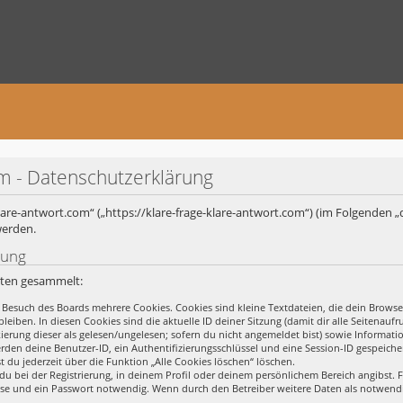
om - Datenschutzerklärung
-klare-antwort.com“ („https://klare-frage-klare-antwort.com“) (im Folgenden „
werden.
rung
rten gesammelt:
 Besuch des Boards mehrere Cookies. Cookies sind kleine Textdateien, die dein Browse
leiben. In diesen Cookies sind die aktuelle ID deiner Sitzung (damit dir alle Seitena
rkierung dieser als gelesen/ungelesen; sofern du nicht angemeldet bist) sowie Informa
erden deine Benutzer-ID, ein Authentifizierungsschlüssel und eine Session-ID gespeich
t du jederzeit über die Funktion „Alle Cookies löschen“ löschen.
du bei der Registrierung, in deinem Profil oder deinem persönlichem Bereich angibst. F
se und ein Passwort notwendig. Wenn durch den Betreiber weitere Daten als notwendig 