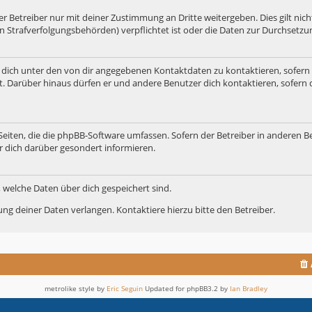
 Betreiber nur mit deiner Zustimmung an Dritte weitergeben. Dies gilt nicht
n Strafverfolgungsbehörden) verpflichtet ist oder die Daten zur Durchsetzung
 dich unter den von dir angegebenen Kontaktdaten zu kontaktieren, sofern 
t. Darüber hinaus dürfen er und andere Benutzer dich kontaktieren, sofern 
 Seiten, die die phpBB-Software umfassen. Sofern der Betreiber in anderen B
r dich darüber gesondert informieren.
t, welche Daten über dich gespeichert sind.
ng deiner Daten verlangen. Kontaktiere hierzu bitte den Betreiber.
metrolike style by
Eric Seguin
Updated for phpBB3.2 by
Ian Bradley
Powered by
phpBB
® Forum Software © phpBB Limited