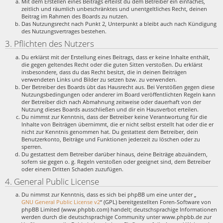
Mit dem Erstellen eines Beitrags erteilst du dem Betreiber ein einfaches,
zeitlich und räumlich unbeschränktes und unentgeltliches Recht, deinen
Beitrag im Rahmen des Boards zu nutzen.
Das Nutzungsrecht nach Punkt 2, Unterpunkt a bleibt auch nach Kündigung
des Nutzungsvertrages bestehen.
3. Pflichten des Nutzers
Du erklärst mit der Erstellung eines Beitrags, dass er keine Inhalte enthält,
die gegen geltendes Recht oder die guten Sitten verstoßen. Du erklärst
insbesondere, dass du das Recht besitzt, die in deinen Beiträgen
verwendeten Links und Bilder zu setzen bzw. zu verwenden.
Der Betreiber des Boards übt das Hausrecht aus. Bei Verstößen gegen diese
Nutzungsbedingungen oder anderer im Board veröffentlichten Regeln kann
der Betreiber dich nach Abmahnung zeitweise oder dauerhaft von der
Nutzung dieses Boards ausschließen und dir ein Hausverbot erteilen.
Du nimmst zur Kenntnis, dass der Betreiber keine Verantwortung für die
Inhalte von Beiträgen übernimmt, die er nicht selbst erstellt hat oder die er
nicht zur Kenntnis genommen hat. Du gestattest dem Betreiber, dein
Benutzerkonto, Beiträge und Funktionen jederzeit zu löschen oder zu
sperren.
Du gestattest dem Betreiber darüber hinaus, deine Beiträge abzuändern,
sofern sie gegen o. g. Regeln verstoßen oder geeignet sind, dem Betreiber
oder einem Dritten Schaden zuzufügen.
4. General Public License
Du nimmst zur Kenntnis, dass es sich bei phpBB um eine unter der „
GNU General Public License v2
“ (GPL) bereitgestellten Foren-Software von
phpBB Limited (www.phpbb.com) handelt; deutschsprachige Informationen
werden durch die deutschsprachige Community unter www.phpbb.de zur