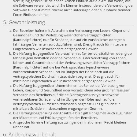
Verfügung gestellt. Beide haben keinen Einfluss auf die Art und Weise, wie
die Software verwendet wird. Sie können insbesondere die Verwendung der
Software für bestimmte Zwecke nicht untersagen oder auf Inhalte fremder
Foren Einfluss nehmen.
5. Gewährleistung
Der Betreiber haftet mit Ausnahme der Verletzung von Leben, Körper und
Gesundheit und der Verletzung wesentlicher Vertragspflichten
(Kardinalpflichten) nur für Schäden, die auf ein vorsätzliches oder grob
fahrlässiges Verhalten zurückzuführen sind. Dies gilt auch für mittelbare
Folgeschäden wie insbesondere entgangenen Gewinn.
Die Haftung ist gegenüber Verbrauchern außer bei vorsätzlichem oder grob
fahrlässigem Verhalten oder bei Schäden aus der Verletzung von Leben,
Körper und Gesundheit und der Verletzung wesentlicher Vertragspflichten
(Kardinalpflichten) auf die bei Vertragsschluss typischerweise
vorhersehbaren Schäden und im übrigen der Höhe nach auf die
vertragstypischen Durchschnittsschäden begrenzt. Dies gilt auch für
mittelbare Folgeschäden wie insbesondere entgangenen Gewinn.
Die Haftung ist gegenüber Unternehmern außer bei der Verletzung von
Leben, Körper und Gesundheit oder vorsätzlichem oder grob fahrlässigem
Verhalten des Betreibers auf die bei Vertragsschluss typischerweise
vorhersehbaren Schäden und im Übrigen der Höhe nach auf die
vertragstypischen Durchschnittsschäden begrenzt. Dies gilt auch für
mittelbare Schäden, insbesondere entgangenen Gewinn.
Die Haftungsbegrenzung der Absätze a bis c gilt sinngemäß auch zugunsten
der Mitarbeiter und Erfüllungsgehilfen des Betreibers.
Ansprüche für eine Haftung aus zwingendem nationalem Recht bleiben
unberührt.
6. Änderungsvorbehalt