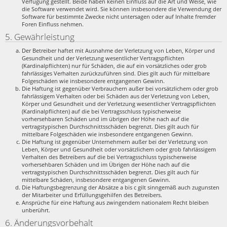
Verfügung gestellt. Beide haben keinen Einfluss auf die Art und Weise, wie
die Software verwendet wird. Sie können insbesondere die Verwendung der
Software für bestimmte Zwecke nicht untersagen oder auf Inhalte fremder
Foren Einfluss nehmen.
5. Gewährleistung
Der Betreiber haftet mit Ausnahme der Verletzung von Leben, Körper und
Gesundheit und der Verletzung wesentlicher Vertragspflichten
(Kardinalpflichten) nur für Schäden, die auf ein vorsätzliches oder grob
fahrlässiges Verhalten zurückzuführen sind. Dies gilt auch für mittelbare
Folgeschäden wie insbesondere entgangenen Gewinn.
Die Haftung ist gegenüber Verbrauchern außer bei vorsätzlichem oder grob
fahrlässigem Verhalten oder bei Schäden aus der Verletzung von Leben,
Körper und Gesundheit und der Verletzung wesentlicher Vertragspflichten
(Kardinalpflichten) auf die bei Vertragsschluss typischerweise
vorhersehbaren Schäden und im übrigen der Höhe nach auf die
vertragstypischen Durchschnittsschäden begrenzt. Dies gilt auch für
mittelbare Folgeschäden wie insbesondere entgangenen Gewinn.
Die Haftung ist gegenüber Unternehmern außer bei der Verletzung von
Leben, Körper und Gesundheit oder vorsätzlichem oder grob fahrlässigem
Verhalten des Betreibers auf die bei Vertragsschluss typischerweise
vorhersehbaren Schäden und im Übrigen der Höhe nach auf die
vertragstypischen Durchschnittsschäden begrenzt. Dies gilt auch für
mittelbare Schäden, insbesondere entgangenen Gewinn.
Die Haftungsbegrenzung der Absätze a bis c gilt sinngemäß auch zugunsten
der Mitarbeiter und Erfüllungsgehilfen des Betreibers.
Ansprüche für eine Haftung aus zwingendem nationalem Recht bleiben
unberührt.
6. Änderungsvorbehalt