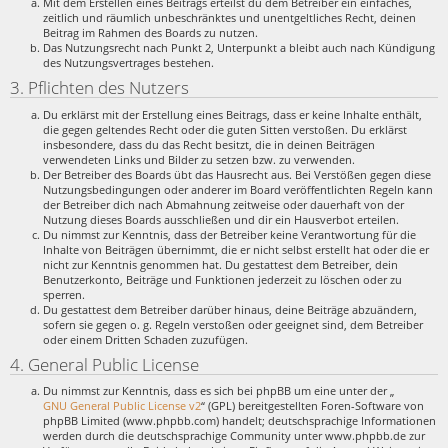
Mit dem Erstellen eines Beitrags erteilst du dem Betreiber ein einfaches,
zeitlich und räumlich unbeschränktes und unentgeltliches Recht, deinen
Beitrag im Rahmen des Boards zu nutzen.
Das Nutzungsrecht nach Punkt 2, Unterpunkt a bleibt auch nach Kündigung
des Nutzungsvertrages bestehen.
3. Pflichten des Nutzers
Du erklärst mit der Erstellung eines Beitrags, dass er keine Inhalte enthält,
die gegen geltendes Recht oder die guten Sitten verstoßen. Du erklärst
insbesondere, dass du das Recht besitzt, die in deinen Beiträgen
verwendeten Links und Bilder zu setzen bzw. zu verwenden.
Der Betreiber des Boards übt das Hausrecht aus. Bei Verstößen gegen diese
Nutzungsbedingungen oder anderer im Board veröffentlichten Regeln kann
der Betreiber dich nach Abmahnung zeitweise oder dauerhaft von der
Nutzung dieses Boards ausschließen und dir ein Hausverbot erteilen.
Du nimmst zur Kenntnis, dass der Betreiber keine Verantwortung für die
Inhalte von Beiträgen übernimmt, die er nicht selbst erstellt hat oder die er
nicht zur Kenntnis genommen hat. Du gestattest dem Betreiber, dein
Benutzerkonto, Beiträge und Funktionen jederzeit zu löschen oder zu
sperren.
Du gestattest dem Betreiber darüber hinaus, deine Beiträge abzuändern,
sofern sie gegen o. g. Regeln verstoßen oder geeignet sind, dem Betreiber
oder einem Dritten Schaden zuzufügen.
4. General Public License
Du nimmst zur Kenntnis, dass es sich bei phpBB um eine unter der „
GNU General Public License v2
“ (GPL) bereitgestellten Foren-Software von
phpBB Limited (www.phpbb.com) handelt; deutschsprachige Informationen
werden durch die deutschsprachige Community unter www.phpbb.de zur