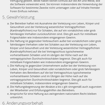
Verfügung gestellt. Beide haben keinen Einfluss auf die Art und Weise, wie
die Software verwendet wird. Sie können insbesondere die Verwendung der
Software für bestimmte Zwecke nicht untersagen oder auf Inhalte fremder
Foren Einfluss nehmen.
5. Gewährleistung
Der Betreiber haftet mit Ausnahme der Verletzung von Leben, Körper und
Gesundheit und der Verletzung wesentlicher Vertragspflichten
(Kardinalpflichten) nur für Schäden, die auf ein vorsätzliches oder grob
fahrlässiges Verhalten zurückzuführen sind. Dies gilt auch für mittelbare
Folgeschäden wie insbesondere entgangenen Gewinn.
Die Haftung ist gegenüber Verbrauchern außer bei vorsätzlichem oder grob
fahrlässigem Verhalten oder bei Schäden aus der Verletzung von Leben,
Körper und Gesundheit und der Verletzung wesentlicher Vertragspflichten
(Kardinalpflichten) auf die bei Vertragsschluss typischerweise
vorhersehbaren Schäden und im übrigen der Höhe nach auf die
vertragstypischen Durchschnittsschäden begrenzt. Dies gilt auch für
mittelbare Folgeschäden wie insbesondere entgangenen Gewinn.
Die Haftung ist gegenüber Unternehmern außer bei der Verletzung von
Leben, Körper und Gesundheit oder vorsätzlichem oder grob fahrlässigem
Verhalten des Betreibers auf die bei Vertragsschluss typischerweise
vorhersehbaren Schäden und im Übrigen der Höhe nach auf die
vertragstypischen Durchschnittsschäden begrenzt. Dies gilt auch für
mittelbare Schäden, insbesondere entgangenen Gewinn.
Die Haftungsbegrenzung der Absätze a bis c gilt sinngemäß auch zugunsten
der Mitarbeiter und Erfüllungsgehilfen des Betreibers.
Ansprüche für eine Haftung aus zwingendem nationalem Recht bleiben
unberührt.
6. Änderungsvorbehalt