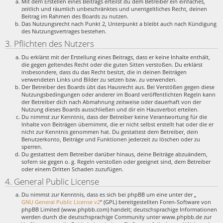
Mit dem Erstellen eines Beitrags erteilst du dem Betreiber ein einfaches,
zeitlich und räumlich unbeschränktes und unentgeltliches Recht, deinen
Beitrag im Rahmen des Boards zu nutzen.
Das Nutzungsrecht nach Punkt 2, Unterpunkt a bleibt auch nach Kündigung
des Nutzungsvertrages bestehen.
3. Pflichten des Nutzers
Du erklärst mit der Erstellung eines Beitrags, dass er keine Inhalte enthält,
die gegen geltendes Recht oder die guten Sitten verstoßen. Du erklärst
insbesondere, dass du das Recht besitzt, die in deinen Beiträgen
verwendeten Links und Bilder zu setzen bzw. zu verwenden.
Der Betreiber des Boards übt das Hausrecht aus. Bei Verstößen gegen diese
Nutzungsbedingungen oder anderer im Board veröffentlichten Regeln kann
der Betreiber dich nach Abmahnung zeitweise oder dauerhaft von der
Nutzung dieses Boards ausschließen und dir ein Hausverbot erteilen.
Du nimmst zur Kenntnis, dass der Betreiber keine Verantwortung für die
Inhalte von Beiträgen übernimmt, die er nicht selbst erstellt hat oder die er
nicht zur Kenntnis genommen hat. Du gestattest dem Betreiber, dein
Benutzerkonto, Beiträge und Funktionen jederzeit zu löschen oder zu
sperren.
Du gestattest dem Betreiber darüber hinaus, deine Beiträge abzuändern,
sofern sie gegen o. g. Regeln verstoßen oder geeignet sind, dem Betreiber
oder einem Dritten Schaden zuzufügen.
4. General Public License
Du nimmst zur Kenntnis, dass es sich bei phpBB um eine unter der „
GNU General Public License v2
“ (GPL) bereitgestellten Foren-Software von
phpBB Limited (www.phpbb.com) handelt; deutschsprachige Informationen
werden durch die deutschsprachige Community unter www.phpbb.de zur