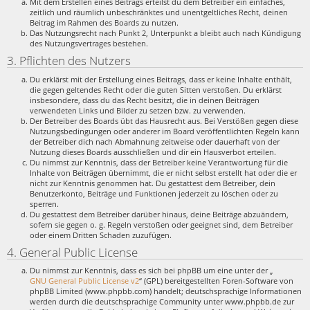
Mit dem Erstellen eines Beitrags erteilst du dem Betreiber ein einfaches,
zeitlich und räumlich unbeschränktes und unentgeltliches Recht, deinen
Beitrag im Rahmen des Boards zu nutzen.
Das Nutzungsrecht nach Punkt 2, Unterpunkt a bleibt auch nach Kündigung
des Nutzungsvertrages bestehen.
3. Pflichten des Nutzers
Du erklärst mit der Erstellung eines Beitrags, dass er keine Inhalte enthält,
die gegen geltendes Recht oder die guten Sitten verstoßen. Du erklärst
insbesondere, dass du das Recht besitzt, die in deinen Beiträgen
verwendeten Links und Bilder zu setzen bzw. zu verwenden.
Der Betreiber des Boards übt das Hausrecht aus. Bei Verstößen gegen diese
Nutzungsbedingungen oder anderer im Board veröffentlichten Regeln kann
der Betreiber dich nach Abmahnung zeitweise oder dauerhaft von der
Nutzung dieses Boards ausschließen und dir ein Hausverbot erteilen.
Du nimmst zur Kenntnis, dass der Betreiber keine Verantwortung für die
Inhalte von Beiträgen übernimmt, die er nicht selbst erstellt hat oder die er
nicht zur Kenntnis genommen hat. Du gestattest dem Betreiber, dein
Benutzerkonto, Beiträge und Funktionen jederzeit zu löschen oder zu
sperren.
Du gestattest dem Betreiber darüber hinaus, deine Beiträge abzuändern,
sofern sie gegen o. g. Regeln verstoßen oder geeignet sind, dem Betreiber
oder einem Dritten Schaden zuzufügen.
4. General Public License
Du nimmst zur Kenntnis, dass es sich bei phpBB um eine unter der „
GNU General Public License v2
“ (GPL) bereitgestellten Foren-Software von
phpBB Limited (www.phpbb.com) handelt; deutschsprachige Informationen
werden durch die deutschsprachige Community unter www.phpbb.de zur