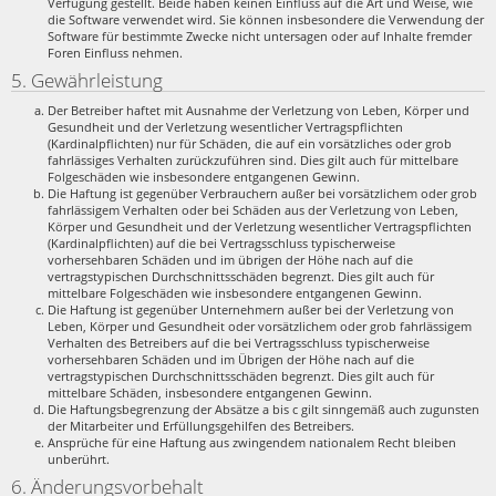
Verfügung gestellt. Beide haben keinen Einfluss auf die Art und Weise, wie
die Software verwendet wird. Sie können insbesondere die Verwendung der
Software für bestimmte Zwecke nicht untersagen oder auf Inhalte fremder
Foren Einfluss nehmen.
5. Gewährleistung
Der Betreiber haftet mit Ausnahme der Verletzung von Leben, Körper und
Gesundheit und der Verletzung wesentlicher Vertragspflichten
(Kardinalpflichten) nur für Schäden, die auf ein vorsätzliches oder grob
fahrlässiges Verhalten zurückzuführen sind. Dies gilt auch für mittelbare
Folgeschäden wie insbesondere entgangenen Gewinn.
Die Haftung ist gegenüber Verbrauchern außer bei vorsätzlichem oder grob
fahrlässigem Verhalten oder bei Schäden aus der Verletzung von Leben,
Körper und Gesundheit und der Verletzung wesentlicher Vertragspflichten
(Kardinalpflichten) auf die bei Vertragsschluss typischerweise
vorhersehbaren Schäden und im übrigen der Höhe nach auf die
vertragstypischen Durchschnittsschäden begrenzt. Dies gilt auch für
mittelbare Folgeschäden wie insbesondere entgangenen Gewinn.
Die Haftung ist gegenüber Unternehmern außer bei der Verletzung von
Leben, Körper und Gesundheit oder vorsätzlichem oder grob fahrlässigem
Verhalten des Betreibers auf die bei Vertragsschluss typischerweise
vorhersehbaren Schäden und im Übrigen der Höhe nach auf die
vertragstypischen Durchschnittsschäden begrenzt. Dies gilt auch für
mittelbare Schäden, insbesondere entgangenen Gewinn.
Die Haftungsbegrenzung der Absätze a bis c gilt sinngemäß auch zugunsten
der Mitarbeiter und Erfüllungsgehilfen des Betreibers.
Ansprüche für eine Haftung aus zwingendem nationalem Recht bleiben
unberührt.
6. Änderungsvorbehalt