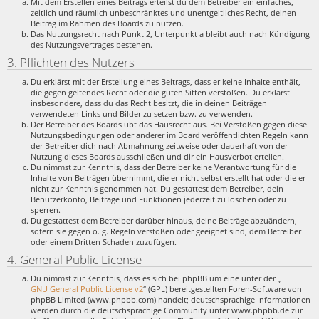
Mit dem Erstellen eines Beitrags erteilst du dem Betreiber ein einfaches,
zeitlich und räumlich unbeschränktes und unentgeltliches Recht, deinen
Beitrag im Rahmen des Boards zu nutzen.
Das Nutzungsrecht nach Punkt 2, Unterpunkt a bleibt auch nach Kündigung
des Nutzungsvertrages bestehen.
3. Pflichten des Nutzers
Du erklärst mit der Erstellung eines Beitrags, dass er keine Inhalte enthält,
die gegen geltendes Recht oder die guten Sitten verstoßen. Du erklärst
insbesondere, dass du das Recht besitzt, die in deinen Beiträgen
verwendeten Links und Bilder zu setzen bzw. zu verwenden.
Der Betreiber des Boards übt das Hausrecht aus. Bei Verstößen gegen diese
Nutzungsbedingungen oder anderer im Board veröffentlichten Regeln kann
der Betreiber dich nach Abmahnung zeitweise oder dauerhaft von der
Nutzung dieses Boards ausschließen und dir ein Hausverbot erteilen.
Du nimmst zur Kenntnis, dass der Betreiber keine Verantwortung für die
Inhalte von Beiträgen übernimmt, die er nicht selbst erstellt hat oder die er
nicht zur Kenntnis genommen hat. Du gestattest dem Betreiber, dein
Benutzerkonto, Beiträge und Funktionen jederzeit zu löschen oder zu
sperren.
Du gestattest dem Betreiber darüber hinaus, deine Beiträge abzuändern,
sofern sie gegen o. g. Regeln verstoßen oder geeignet sind, dem Betreiber
oder einem Dritten Schaden zuzufügen.
4. General Public License
Du nimmst zur Kenntnis, dass es sich bei phpBB um eine unter der „
GNU General Public License v2
“ (GPL) bereitgestellten Foren-Software von
phpBB Limited (www.phpbb.com) handelt; deutschsprachige Informationen
werden durch die deutschsprachige Community unter www.phpbb.de zur