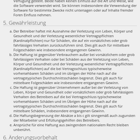
Verfügung gestellt. Beide haben keinen Einfluss auf die Art und Weise, wie
die Software verwendet wird. Sie können insbesondere die Verwendung der
Software für bestimmte Zwecke nicht untersagen oder auf Inhalte fremder
Foren Einfluss nehmen.
5. Gewährleistung
Der Betreiber haftet mit Ausnahme der Verletzung von Leben, Körper und
Gesundheit und der Verletzung wesentlicher Vertragspflichten
(Kardinalpflichten) nur für Schäden, die auf ein vorsätzliches oder grob
fahrlässiges Verhalten zurückzuführen sind. Dies gilt auch für mittelbare
Folgeschäden wie insbesondere entgangenen Gewinn.
Die Haftung ist gegenüber Verbrauchern außer bei vorsätzlichem oder grob
fahrlässigem Verhalten oder bei Schäden aus der Verletzung von Leben,
Körper und Gesundheit und der Verletzung wesentlicher Vertragspflichten
(Kardinalpflichten) auf die bei Vertragsschluss typischerweise
vorhersehbaren Schäden und im übrigen der Höhe nach auf die
vertragstypischen Durchschnittsschäden begrenzt. Dies gilt auch für
mittelbare Folgeschäden wie insbesondere entgangenen Gewinn.
Die Haftung ist gegenüber Unternehmern außer bei der Verletzung von
Leben, Körper und Gesundheit oder vorsätzlichem oder grob fahrlässigem
Verhalten des Betreibers auf die bei Vertragsschluss typischerweise
vorhersehbaren Schäden und im Übrigen der Höhe nach auf die
vertragstypischen Durchschnittsschäden begrenzt. Dies gilt auch für
mittelbare Schäden, insbesondere entgangenen Gewinn.
Die Haftungsbegrenzung der Absätze a bis c gilt sinngemäß auch zugunsten
der Mitarbeiter und Erfüllungsgehilfen des Betreibers.
Ansprüche für eine Haftung aus zwingendem nationalem Recht bleiben
unberührt.
6. Änderungsvorbehalt