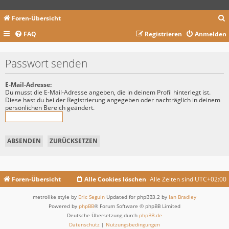
Foren-Übersicht
FAQ
Registrieren
Anmelden
c
Passwort senden
E-Mail-Adresse:
Du musst die E-Mail-Adresse angeben, die in deinem Profil hinterlegt ist.
Diese hast du bei der Registrierung angegeben oder nachträglich in deinem
persönlichen Bereich geändert.
Foren-Übersicht
Alle Cookies löschen
Alle Zeiten sind
UTC+02:00
metrolike style by
Eric Seguin
Updated for phpBB3.2 by
Ian Bradley
Powered by
phpBB
® Forum Software © phpBB Limited
Deutsche Übersetzung durch
phpBB.de
Datenschutz
|
Nutzungsbedingungen