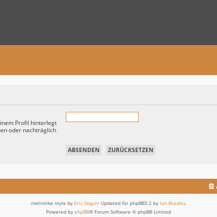
nem Profil hinterlegt
ben oder nachträglich
metrolike style by
Eric Seguin
Updated for phpBB3.2 by
Ian Bradley
Powered by
phpBB
® Forum Software © phpBB Limited