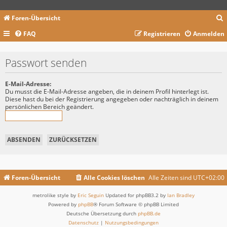
Foren-Übersicht
FAQ
Registrieren
Anmelden
c
Passwort senden
E-Mail-Adresse:
Du musst die E-Mail-Adresse angeben, die in deinem Profil hinterlegt ist.
Diese hast du bei der Registrierung angegeben oder nachträglich in deinem
persönlichen Bereich geändert.
Foren-Übersicht
Alle Cookies löschen
Alle Zeiten sind
UTC+02:00
metrolike style by
Eric Seguin
Updated for phpBB3.2 by
Ian Bradley
Powered by
phpBB
® Forum Software © phpBB Limited
Deutsche Übersetzung durch
phpBB.de
Datenschutz
|
Nutzungsbedingungen