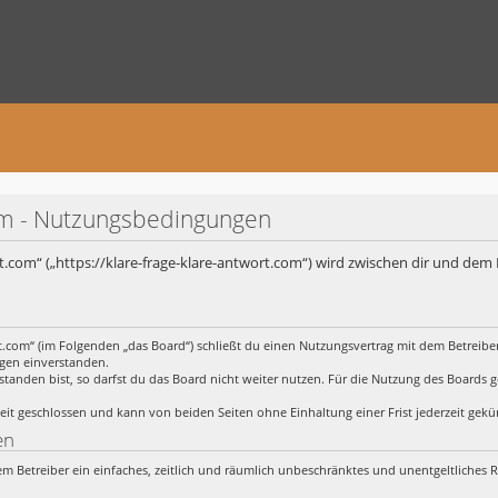
com - Nutzungsbedingungen
rt.com“ („https://klare-frage-klare-antwort.com“) wird zwischen dir und dem 
rt.com“ (im Folgenden „das Board“) schließt du einen Nutzungsvertrag mit dem Betreibe
ngen einverstanden.
anden bist, so darfst du das Board nicht weiter nutzen. Für die Nutzung des Boards gelt
it geschlossen und kann von beiden Seiten ohne Einhaltung einer Frist jederzeit gek
en
 dem Betreiber ein einfaches, zeitlich und räumlich unbeschränktes und unentgeltliches