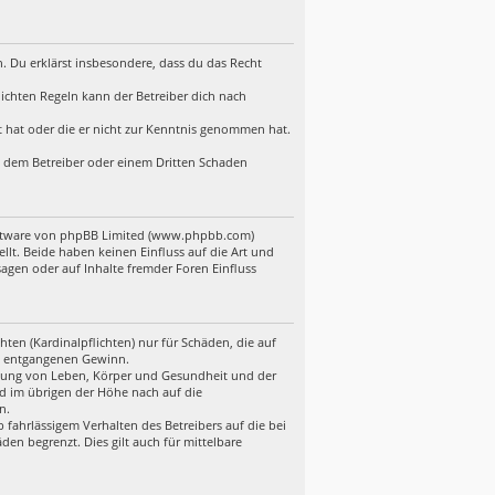
en. Du erklärst insbesondere, dass du das Recht
ichten Regeln kann der Betreiber dich nach
lt hat oder die er nicht zur Kenntnis genommen hat.
d, dem Betreiber oder einem Dritten Schaden
Software von phpBB Limited (www.phpbb.com)
t. Beide haben keinen Einfluss auf die Art und
gen oder auf Inhalte fremder Foren Einfluss
ten (Kardinalpflichten) nur für Schäden, die auf
ere entgangenen Gewinn.
etzung von Leben, Körper und Gesundheit und der
nd im übrigen der Höhe nach auf die
n.
fahrlässigem Verhalten des Betreibers auf die bei
en begrenzt. Dies gilt auch für mittelbare