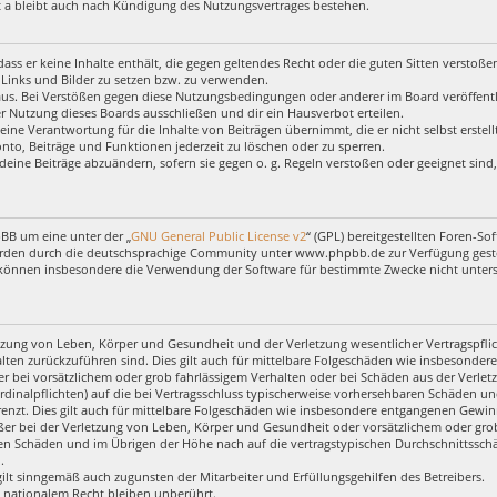
 a bleibt auch nach Kündigung des Nutzungsvertrages bestehen.
, dass er keine Inhalte enthält, die gegen geltendes Recht oder die guten Sitten verstoß
 Links und Bilder zu setzen bzw. zu verwenden.
aus. Bei Verstößen gegen diese Nutzungsbedingungen oder anderer im Board veröffentl
 Nutzung dieses Boards ausschließen und dir ein Hausverbot erteilen.
eine Verantwortung für die Inhalte von Beiträgen übernimmt, die er nicht selbst erstel
nto, Beiträge und Funktionen jederzeit zu löschen oder zu sperren.
deine Beiträge abzuändern, sofern sie gegen o. g. Regeln verstoßen oder geeignet sin
pBB um eine unter der „
GNU General Public License v2
“ (GPL) bereitgestellten Foren-
rden durch die deutschsprachige Community unter www.phpbb.de zur Verfügung gestell
 können insbesondere die Verwendung der Software für bestimmte Zwecke nicht untersa
zung von Leben, Körper und Gesundheit und der Verletzung wesentlicher Vertragspflich
halten zurückzuführen sind. Dies gilt auch für mittelbare Folgeschäden wie insbesond
r bei vorsätzlichem oder grob fahrlässigem Verhalten oder bei Schäden aus der Verl
ardinalpflichten) auf die bei Vertragsschluss typischerweise vorhersehbaren Schäden u
enzt. Dies gilt auch für mittelbare Folgeschäden wie insbesondere entgangenen Gewin
r bei der Verletzung von Leben, Körper und Gesundheit oder vorsätzlichem oder grob 
en Schäden und im Übrigen der Höhe nach auf die vertragstypischen Durchschnittsschäd
.
ilt sinngemäß auch zugunsten der Mitarbeiter und Erfüllungsgehilfen des Betreibers.
 nationalem Recht bleiben unberührt.