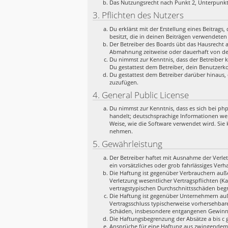
Das Nutzungsrecht nach Punkt 2, Unterpunkt
3. Pflichten des Nutzers
Du erklärst mit der Erstellung eines Beitrags
besitzt, die in deinen Beiträgen verwendeten
Der Betreiber des Boards übt das Hausrecht 
Abmahnung zeitweise oder dauerhaft von der
Du nimmst zur Kenntnis, dass der Betreiber k
Du gestattest dem Betreiber, dein Benutzerko
Du gestattest dem Betreiber darüber hinaus, 
zuzufügen.
4. General Public License
Du nimmst zur Kenntnis, dass es sich bei ph
handelt; deutschsprachige Informationen we
Weise, wie die Software verwendet wird. Sie
nehmen.
5. Gewährleistung
Der Betreiber haftet mit Ausnahme der Verlet
ein vorsätzliches oder grob fahrlässiges Ver
Die Haftung ist gegenüber Verbrauchern auße
Verletzung wesentlicher Vertragspflichten (K
vertragstypischen Durchschnittsschäden begr
Die Haftung ist gegenüber Unternehmern auße
Vertragsschluss typischerweise vorhersehbar
Schäden, insbesondere entgangenen Gewinn
Die Haftungsbegrenzung der Absätze a bis c g
Ansprüche für eine Haftung aus zwingendem