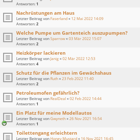
Antworten:
1
Nachrüstungen am Haus
Letzter Beitrag von
Faserland
«
12 Mai 2022 14:09
Antworten:
2
Welche Pumpe um Gartenteich auszupumpen?
Letzter Beitrag von
Sparrow
«
03 Mär 2022 15:07
Antworten:
2
Heizkörper lackieren
Letzter Beitrag von
Janig
«
02 Mär 2022 12:53
Antworten:
4
Schutz für die Pflanzen im Gewächshaus
Letzter Beitrag von
Ruth
«
23 Feb 2022 11:40
Antworten:
2
Petroleumofen gefährlich?
Letzter Beitrag von
RealDeal
«
02 Feb 2022 14:44
Antworten:
1
Ein Platz für meine Modellautos
Letzter Beitrag von
Gwyneth
«
26 Nov 2021 16:54
Antworten:
1
Toilettengang erleichtern
Letzter Beitrag von
Honey Mustard
«
16 Nov 2021 16:45