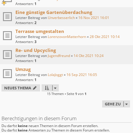
Antworten:
1
Eine günstige Gartenüberdachung
Letzter Beitrag von
Unverbesserlich
«
16 Nov 2021 16:01
Antworten:
2
Terrasse umgestalten
Letzter Beitrag von
LorenzovonMatterhorn
«
28 Okt 2021 10:14
Antworten:
3
Re- und Upcycling
Letzter Beitrag von
Jugendfreund
«
14 Okt 2021 10:24
Antworten:
1
Umzug
Letzter Beitrag von
LolaJoggt
«
16 Sep 2021 16:05
Antworten:
1
NEUES THEMA
15 Themen • Seite
1
von
1
GEHE ZU
Berechtigungen in diesem Forum
Du darfst
keine
neuen Themen in diesem Forum erstellen.
Du darfst
keine
Antworten zu Themen in diesem Forum erstellen.