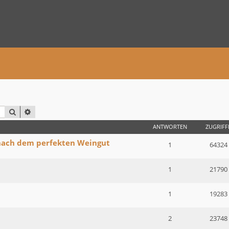
SUCHE
ERWEITERTE SUCHE
ANTWORTEN
ZUGRIFF
 nach dem perfekten Weingut
1
64324
1
21790
1
19283
2
23748