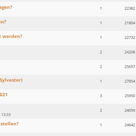
agen?
1
22382
en?
1
21804
t werden?
1
22732
2
24208
2
25657
Sylvester)
1
27854
2021
3
25950
2
24059
1 13:33
stellen?
1
24642