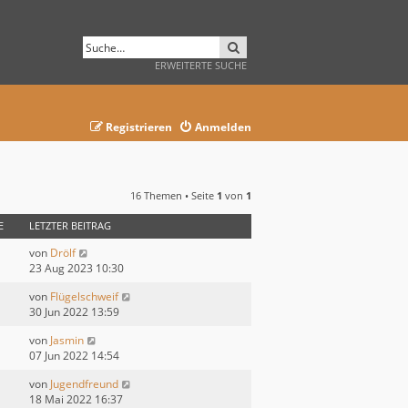
SUCHE
ERWEITERTE SUCHE
Registrieren
Anmelden
16 Themen • Seite
1
von
1
E
LETZTER BEITRAG
von
Drölf
23 Aug 2023 10:30
von
Flügelschweif
30 Jun 2022 13:59
von
Jasmin
07 Jun 2022 14:54
von
Jugendfreund
18 Mai 2022 16:37