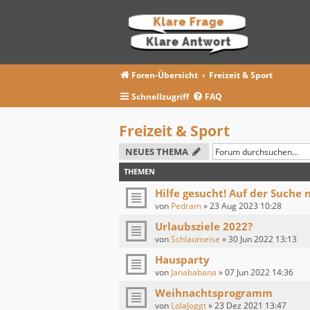
Foren-Übersicht
Freizeit & Sport
Schnellzugriff
FAQ
Freizeit & Sport
NEUES THEMA
THEMEN
Hilfe gesucht! Auf der Suche
von
Pedram
»
23 Aug 2023 10:28
Urlaubsziele 2022?
von
Schlaumeise
»
30 Jun 2022 13:13
Hausparty
von
Janababana
»
07 Jun 2022 14:36
Weihnachtsprogramm
von
LolaJoggt
»
23 Dez 2021 13:47