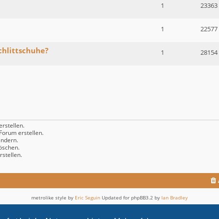
1
23363
1
22577
chlittschuhe?
1
28154
rstellen.
orum erstellen.
ndern.
öschen.
stellen.
metrolike style by
Eric Seguin
Updated for phpBB3.2 by
Ian Bradley
Powered by
phpBB
® Forum Software © phpBB Limited
Deutsche Übersetzung durch
phpBB.de