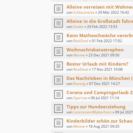
Alleine verreisen mit Wohnw
von
Schlaumeise
»
29 Mär 2022 16:42
Alleine in die Großstadt fahr
von
Snake
»
24 Feb 2022 13:53
Kann Matheschwäche vererb
von
RealDeal
»
01 Feb 2022 17:02
Weihnachtskatastrophen
von
Menne
»
23 Dez 2021 09:50
Bester Urlaub mit Kindern?
von
RealDeal
»
17 Nov 2021 10:08
Das Nachtleben in München (
von
Ruestig
»
07 Dez 2021 14:27
Corona und Campingurlaub 
von
Sparrow
»
06 Jul 2021 11:14
Tipps zur Hundeerziehung
von
LorenzovonMatterhorn
»
09 Jul 202
Kinderbilder schön zur Schau 
von
Menne
»
18 Aug 2021 09:35