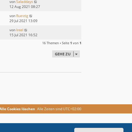
von
Saladdays
12 Aug 2021 08:27
von
Ruestig
29 Jul 2021 13:09
von
Intel
15 Jul 2021 16:52
16 Themen • Seite
1
von
1
GEHE ZU
Alle Cookies löschen
Alle Zeiten sind
UTC+02:00