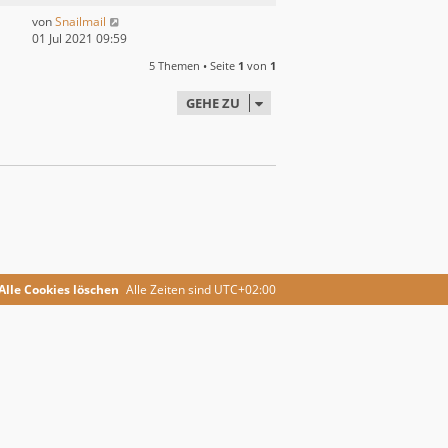
von
Snailmail
01 Jul 2021 09:59
5 Themen • Seite
1
von
1
GEHE ZU
Alle Cookies löschen
Alle Zeiten sind
UTC+02:00