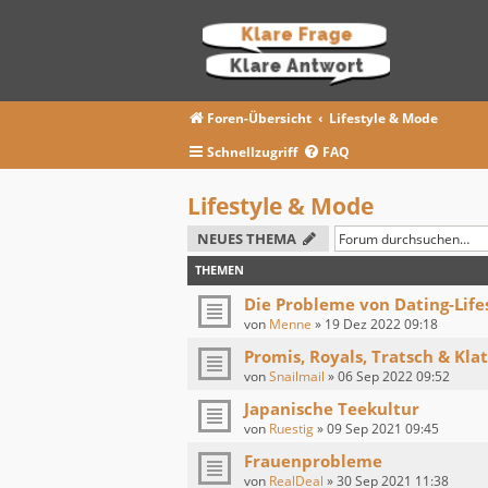
Foren-Übersicht
Lifestyle & Mode
Schnellzugriff
FAQ
Lifestyle & Mode
NEUES THEMA
THEMEN
Die Probleme von Dating-Life
von
Menne
»
19 Dez 2022 09:18
Promis, Royals, Tratsch & Kla
von
Snailmail
»
06 Sep 2022 09:52
Japanische Teekultur
von
Ruestig
»
09 Sep 2021 09:45
Frauenprobleme
von
RealDeal
»
30 Sep 2021 11:38