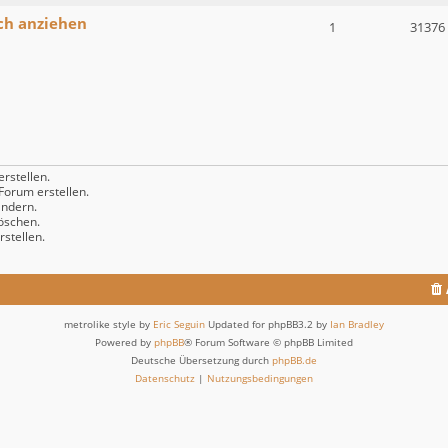
ch anziehen
1
31376
rstellen.
orum erstellen.
ndern.
öschen.
stellen.
metrolike style by
Eric Seguin
Updated for phpBB3.2 by
Ian Bradley
Powered by
phpBB
® Forum Software © phpBB Limited
Deutsche Übersetzung durch
phpBB.de
Datenschutz
|
Nutzungsbedingungen