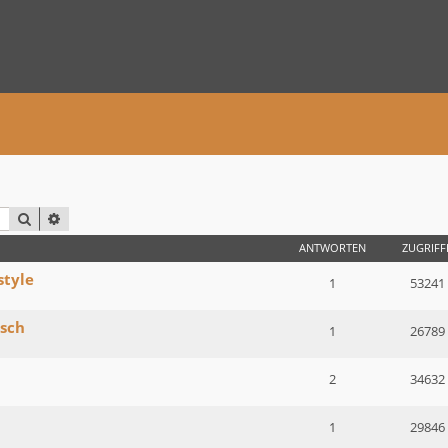
SUCHE
ERWEITERTE SUCHE
ANTWORTEN
ZUGRIFF
style
1
53241
tsch
1
26789
2
34632
1
29846